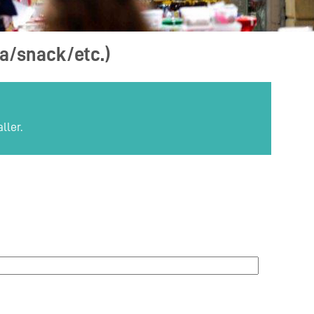
za/snack/etc.)
ller.