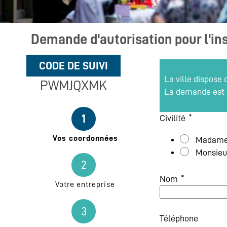
Demande d'autorisation pour l'in
CODE DE SUIVI
La ville dispose
PWMJQXMK
La demande est à 
*
1
Civilité
(étape courante)
Vos coordonnées
Madam
Monsieu
2
*
Nom
Votre entreprise
3
Téléphone