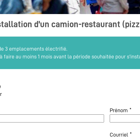
stallation d'un camion-restaurant (piz
 de 3 emplacements électrifié.
faire au moins 1 mois avant la période souhaitée pour s'insta
e
r
*
Prénom
*
Courriel